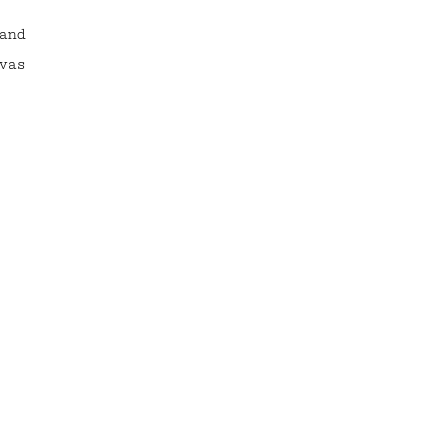
and
vas