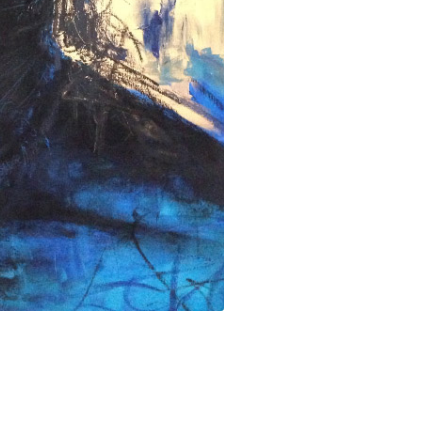
AFRICAN
AFRIC
QUEEN,
QUEE
SILVER
B&W