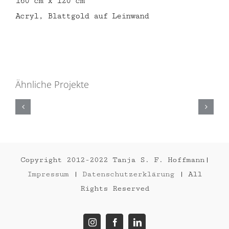
160 cm x 120 cm
Acryl, Blattgold auf Leinwand
ASIAN-
Ähnliche Projekte
FRENCH
VAN
DELFT
2026
Copyright 2012-2022 Tanja S. F. Hoffmann|
Impressum
|
Datenschutzerklärung
| All
Rights Reserved
Instagram
Facebook
LinkedIn