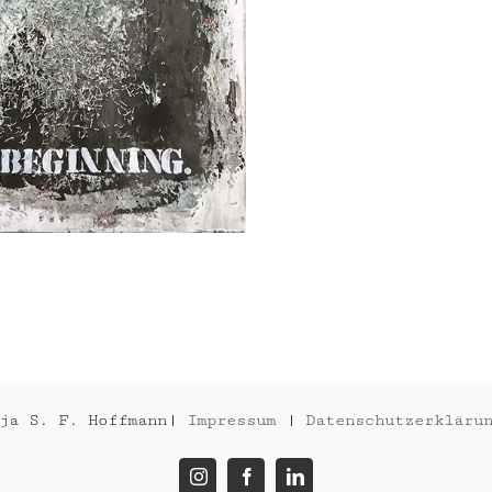
MONEY
CIRCLE
nja S. F. Hoffmann|
Impressum
|
Datenschutzerkläru
Instagram
Facebook
LinkedIn