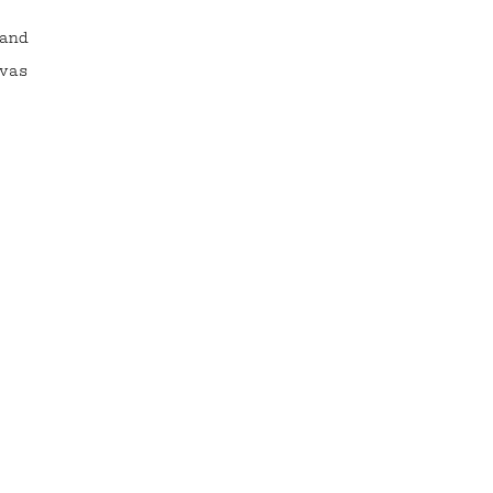
and
vas