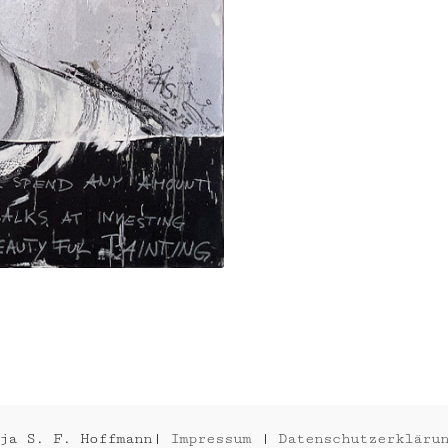
LE
JONNY
MANS
DEPP
2018
2015
nja S. F. Hoffmann|
Impressum
|
Datenschutzerkläru