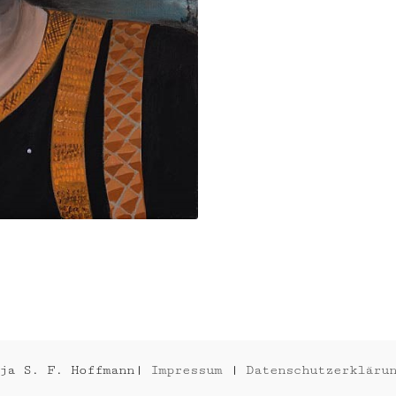
MAJESTIC
THE
FRIDA
HOLY
2015
2015
nja S. F. Hoffmann|
Impressum
|
Datenschutzerkläru